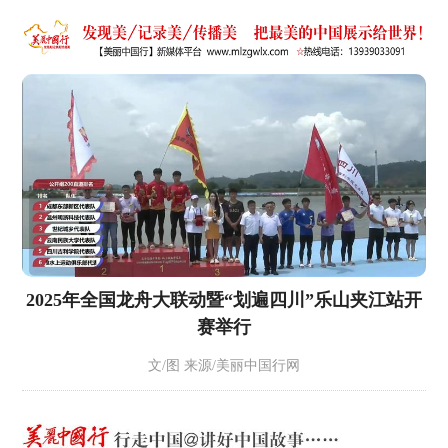
2025年全国龙舟大联动暨“划遍四川”乐山夹江站开
赛举行
文/图 来源/美丽中国行网